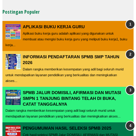
Postingan Populer
APLIKASI BUKU KERJA GURU
Aplikasi buku kerja guru adalah aplikasi yang digunakan untuk
membuat atau mengisi buku kerja guru yang meliputi buku kerja1, buku
kerja...
INFORMASI PENDAFTARAN SPMB SMP TAHUN
2026
Dalam rangka memberikan kesempatan yang adil bagi seluruh murid
untuk mendapatkan layanan pendidikan yang berkualitas dan meningkatkan
akses...
SPMB JALUR DOMISILI, AFIRMASI DAN MUTASI
SMPN 1 TANJUNG BINTANG TELAH DI BUKA,
CATAT TANGGALNYA
Dalam rangka memberikan kesempatan yang adil bagi seluruh murid untuk
mendapatkan layanan pendidikan yang berkualitas dan meningkatkan akses...
PENGUMUMAN HASIL SELEKSI SPMB 2025
Cek hasil seleksi SPMB Jalur DOMISILI, AFIRMASI dan MUTASI