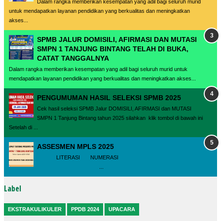
Dalam rangka memberikan kesempatan yang adil bagi seluruh murid
untuk mendapatkan layanan pendidikan yang berkualitas dan meningkatkan
akses...
SPMB JALUR DOMISILI, AFIRMASI DAN MUTASI
SMPN 1 TANJUNG BINTANG TELAH DI BUKA,
CATAT TANGGALNYA
Dalam rangka memberikan kesempatan yang adil bagi seluruh murid untuk
mendapatkan layanan pendidikan yang berkualitas dan meningkatkan akses...
PENGUMUMAN HASIL SELEKSI SPMB 2025
Cek hasil seleksi SPMB Jalur DOMISILI, AFIRMASI dan MUTASI
SMPN 1 Tanjung Bintang tahun 2025 silahkan klik tombol di bawah ini
Setelah di ...
ASSESMEN MPLS 2025
LITERASI NUMERASI
...
Label
EKSTRAKULIKULER
PPDB 2024
UPACARA