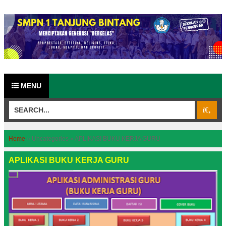
MENU
Home
»
Uncategories
»
APLIKASI BUKU KERJA GURU
APLIKASI BUKU KERJA GURU