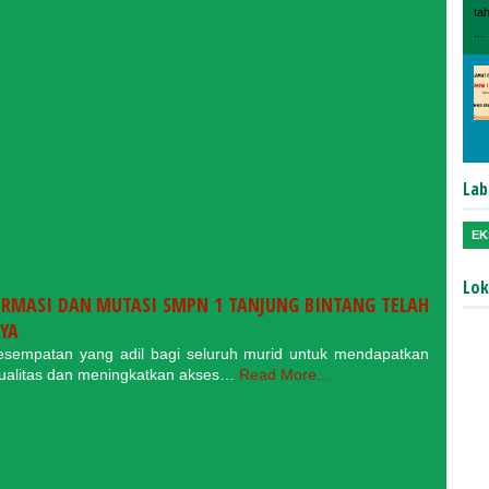
ta
...
Lab
EK
Lok
FIRMASI DAN MUTASI SMPN 1 TANJUNG BINTANG TELAH
NYA
sempatan yang adil bagi seluruh murid untuk mendapatkan
kualitas dan meningkatkan akses…
Read More...