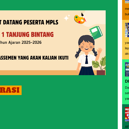
me
buk
ya
la
ak
D
RASI
Da
se
ya
AF