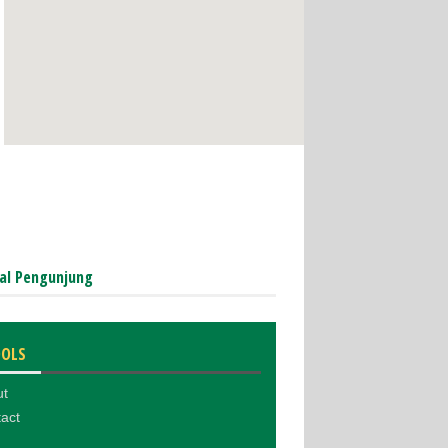
al Pengunjung
OOLS
ut
act