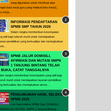
yang digunakan untuk membuat atau
ngisi buku kerja guru yang meliputi buku kerja1,
u kerja...
INFORMASI PENDAFTARAN
SPMB SMP TAHUN 2026
Dalam rangka memberikan kesempatan
ng adil bagi seluruh murid untuk mendapatkan
yanan pendidikan yang berkualitas dan meningkatkan
ses...
SPMB JALUR DOMISILI,
AFIRMASI DAN MUTASI SMPN
1 TANJUNG BINTANG TELAH
I BUKA, CATAT TANGGALNYA
lam rangka memberikan kesempatan yang adil bagi
luruh murid untuk mendapatkan layanan pendidikan
ng berkualitas dan meningkatkan akses...
PENGUMUMAN HASIL SELEKSI
SPMB 2025
Cek hasil seleksi SPMB Jalur DOMISILI,
IRMASI dan MUTASI SMPN 1 Tanjung Bintang