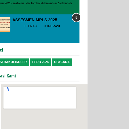
hun 2025 silahkan klik tombol di bawah ini Setelah di
ASSESMEN MPLS 2025
LITERASI NUMERASI
...
el
STRAKULIKULER
PPDB 2024
UPACARA
asi Kami