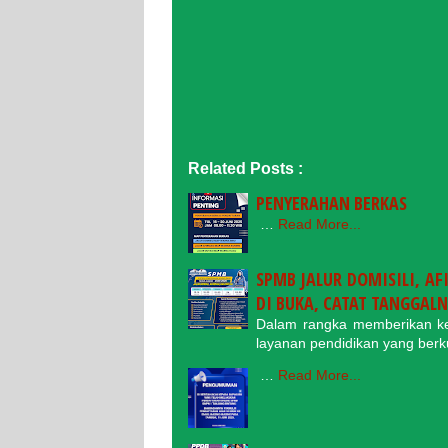
Related Posts :
PENYERAHAN BERKAS
…
Read More...
SPMB JALUR DOMISILI, A
DI BUKA, CATAT TANGGAL
Dalam rangka memberikan ke
layanan pendidikan yang ber
…
Read More...