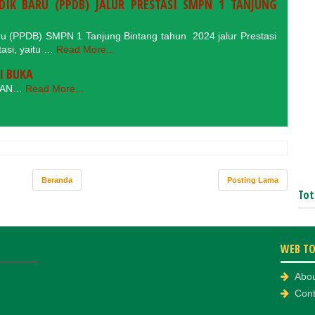
DIK BARU (PPDB) JALUR PRESTASI SMPN 1 TANJUNG
ru (PPDB) SMPN 1 Tanjung Bintang tahun 2024 jalur Prestasi
tasi, yaitu …
Read More...
I BUKA
KAN…
Read More...
Beranda
Posting Lama
Tot
WEB T
Abo
Cont