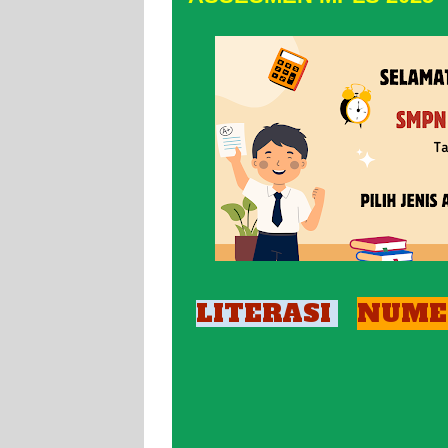
LITERASI
NUME