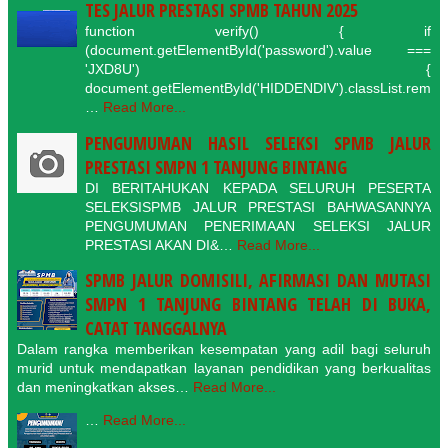
TES JALUR PRESTASI SPMB TAHUN 2025
function verify() { if
(document.getElementById('password').value ===
'JXD8U') {
document.getElementById('HIDDENDIV').classList.rem
…
Read More...
PENGUMUMAN HASIL SELEKSI SPMB JALUR
PRESTASI SMPN 1 TANJUNG BINTANG
DI BERITAHUKAN KEPADA SELURUH PESERTA
SELEKSISPMB JALUR PRESTASI BAHWASANNYA
PENGUMUMAN PENERIMAAN SELEKSI JALUR
PRESTASI AKAN DI&…
Read More...
SPMB JALUR DOMISILI, AFIRMASI DAN MUTASI
SMPN 1 TANJUNG BINTANG TELAH DI BUKA,
CATAT TANGGALNYA
Dalam rangka memberikan kesempatan yang adil bagi seluruh
murid untuk mendapatkan layanan pendidikan yang berkualitas
dan meningkatkan akses…
Read More...
…
Read More...