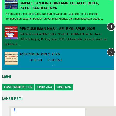
SMPN 1 TANJUNG BINTANG TELAH DI BUKA,
CATAT TANGGALNYA
Dalam rangka memberikan kesempatan yang adil bagi seluruh murid untuk
mendapatkan layanan pendidikan yang berkualitas dan meningkatkan akses...
PENGUMUMAN HASIL SELEKSI SPMB 2025
Cek hasil seleksi SPMB Jalur DOMISILI, AFIRMASI dan MUTASI
SMPN 1 Tanjung Bintang tahun 2025 silahkan klik tombol di bawah ini
Setelah di ...
ASSESMEN MPLS 2025
LITERASI NUMERASI
...
Label
EKSTRAKULIKULER
PPDB 2024
UPACARA
Lokasi Kami