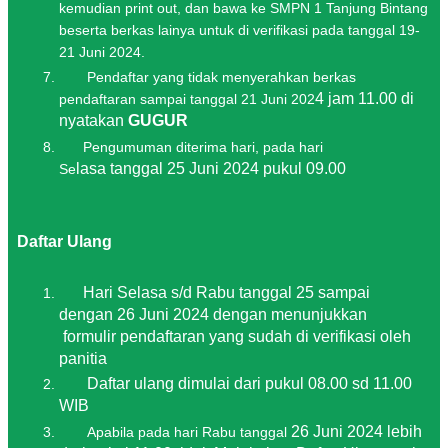
kemudian print out, dan bawa ke SMPN 1 Tanjung Bintang
beserta berkas lainya untuk di verifikasi pada tanggal 19-
21 Juni 2024.
Pendaftar yang tidak menyerahkan berkas
4
jam 11.00 di
pendaftaran sampai tanggal 21 Juni 202
nyatakan
GUGUR
Pengumuman diterima hari, pada hari
lasa
tanggal
25
Ju
ni
202
4
pukul 09.00
Se
Daftar Ulang
Hari Se
lasa
s/d Rabu tanggal
25
sampai
dengan
26
J
uni
202
4
dengan menunjukkan
formulir pendaftaran yang sudah di verifikasi oleh
panitia
Daftar ulang dimulai dari pukul 08.00 sd 11.00
WIB
2
6 Ju
ni
202
4
lebih
Apabila pada hari Rabu tanggal