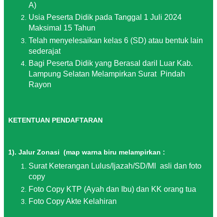
A)
U
sia
P
eserta
D
idik
pada
T
anggal
1 J
uli
2024
M
aksimal
15 T
ahun
Telah menyelesaikan kelas 6 (SD) atau bentuk lain
sederajat
B
agi
P
eserta
D
idik
yang
B
erasal
dari
I L
uar
K
ab
.
L
ampung
S
elatan
M
elampirkan
S
urat
Pindah
Rayon
KETENTUAN PENDAFTARAN
1). Jalur Zonasi (map warna biru melampirkan :
Surat Keterangan Lulus/Ijazah/SD/MI asli dan foto
copy
Foto Copy KTP (Ayah dan Ibu) dan KK orang tua
Foto Copy Akte Kelahiran