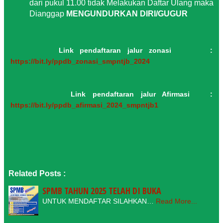
dari pukul 11.00 tidak Melakukan Daftar Ulang maka
Dianggap
MENGUNDURKAN DIRI/GUGUR
l
Link pendaftaran jalur zonasi :
https://bit.ly/ppdb_zonasi_smpntjb_2024
Link pendaftaran jalur Afirmasi :
https://bit.ly/ppdb_afirmasi_2024_smpntjb1
Related Posts :
SPMB TAHUN 2025 TELAH DI BUKA
UNTUK MENDAFTAR SILAHKAN…
Read More...