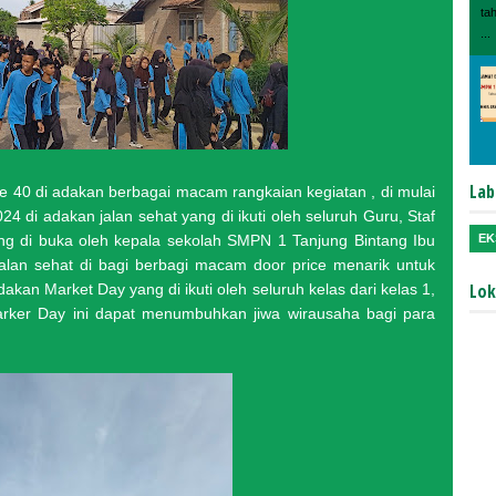
ta
...
Lab
e 40 di adakan berbagai macam rangkaian kegiatan , di mulai
4 di adakan jalan sehat yang di ikuti oleh seluruh Guru, Staf
EK
g di buka oleh kepala sekolah SMPN 1 Tanjung Bintang Ibu
 jalan sehat di bagi berbagi macam door price menarik untuk
Lok
akan Market Day yang di ikuti oleh seluruh kelas dari kelas 1,
arker Day ini dapat menumbuhkan jiwa wirausaha bagi para