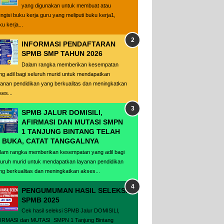
yang digunakan untuk membuat atau
ngisi buku kerja guru yang meliputi buku kerja1,
u kerja...
INFORMASI PENDAFTARAN
SPMB SMP TAHUN 2026
Dalam rangka memberikan kesempatan
ng adil bagi seluruh murid untuk mendapatkan
yanan pendidikan yang berkualitas dan meningkatkan
ses...
SPMB JALUR DOMISILI,
AFIRMASI DAN MUTASI SMPN
1 TANJUNG BINTANG TELAH
I BUKA, CATAT TANGGALNYA
lam rangka memberikan kesempatan yang adil bagi
luruh murid untuk mendapatkan layanan pendidikan
ng berkualitas dan meningkatkan akses...
PENGUMUMAN HASIL SELEKSI
SPMB 2025
Cek hasil seleksi SPMB Jalur DOMISILI,
IRMASI dan MUTASI SMPN 1 Tanjung Bintang