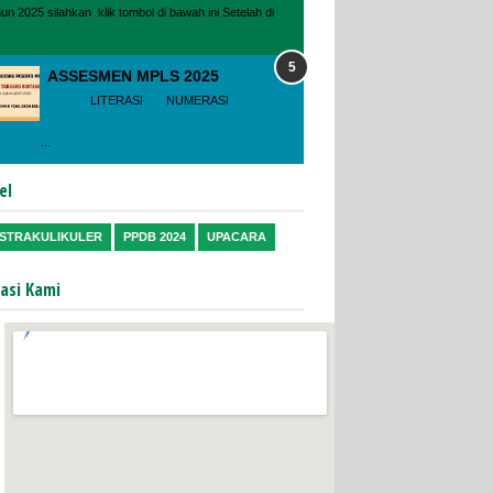
hun 2025 silahkan klik tombol di bawah ini Setelah di
ASSESMEN MPLS 2025
LITERASI NUMERASI
...
el
STRAKULIKULER
PPDB 2024
UPACARA
asi Kami