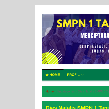
HOME
PROFIL
Home
»
Uncategories
»
Dies Natalis SMPN 1 T
Dies Natalis SMPN 1 Tanj