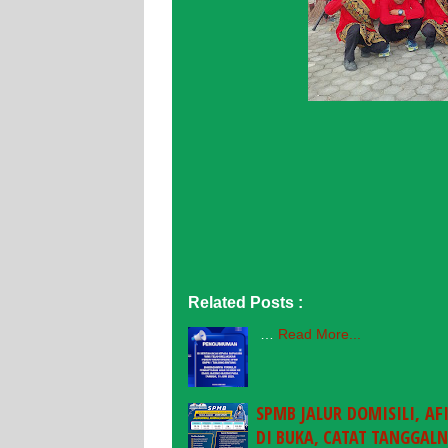
Related Posts :
…
Read More...
SPMB JALUR DOMISILI, A
DI BUKA, CATAT TANGGAL