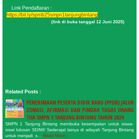
ink Pendaftaran :
https://bit.ly/spmb25smpn1tanjungbintang
(link di buka tanggal 12 Juni 2025)
Related Posts :
PENERIMAAN PESERTA DIDIK BARU (PPDB) JALUR
ZONASI, AFIRMASI DAN PINDAH TUGAS ORANG
TUA SMPN 1 TANJUNG BINTANG TAHUN 2024
SMPN 1 Tanjung Bintang membuka kesempatan untuk siswa-
siswi lulusan SD/MI/ Sederajat lainya di wilayah Tanjung Bintang
untuk menjadi s…
Read More...