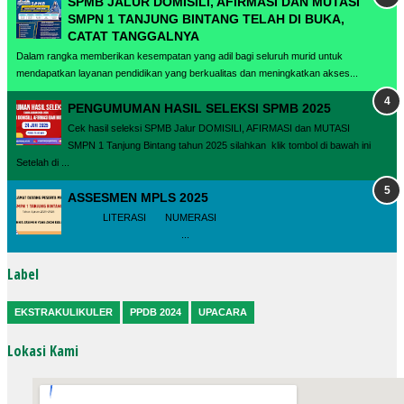
SPMB JALUR DOMISILI, AFIRMASI DAN MUTASI
SMPN 1 TANJUNG BINTANG TELAH DI BUKA,
CATAT TANGGALNYA
Dalam rangka memberikan kesempatan yang adil bagi seluruh murid untuk
mendapatkan layanan pendidikan yang berkualitas dan meningkatkan akses...
PENGUMUMAN HASIL SELEKSI SPMB 2025
Cek hasil seleksi SPMB Jalur DOMISILI, AFIRMASI dan MUTASI
SMPN 1 Tanjung Bintang tahun 2025 silahkan klik tombol di bawah ini
Setelah di ...
ASSESMEN MPLS 2025
LITERASI NUMERASI
...
Label
EKSTRAKULIKULER
PPDB 2024
UPACARA
Lokasi Kami