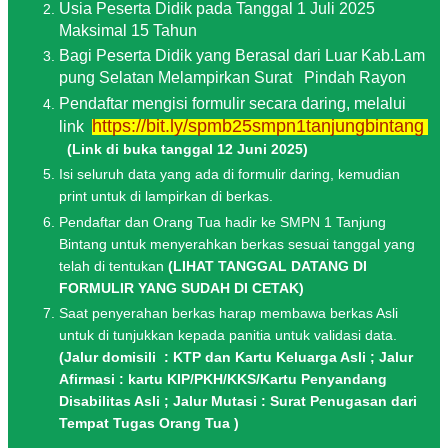
U
sia
P
eserta
D
idik
pada
T
anggal
1 J
uli
2025
M
aksimal
15 T
ahun
B
agi
P
eserta
D
idik
yang
B
erasal
dari
L
uar
K
ab
.L
am
pung
S
elatan
M
elampirkan
S
urat
Pindah Rayon
Pendaftar mengisi formulir secara daring, melalui
https://bit.ly/spmb25smpn1tanjungbintang
link
(Link di buka tanggal 12 Juni 2025)
Isi seluruh data yang ada di formulir daring, kemudian
print untuk di lampirkan di berkas.
Pendaftar dan Orang Tua hadir ke SMPN 1 Tanjung
Bintang untuk menyerahkan berkas sesuai tanggal yang
telah di tentukan
(LIHAT TANGGAL DATANG DI
FORMULIR YANG SUDAH DI CETAK)
Saat penyerahan berkas harap membawa berkas Asli
untuk di tunjukkan kepada panitia untuk validasi data.
(Jalur domisili : KTP dan Kartu Keluarga Asli ; Jalur
Afirmasi : kartu KIP/PKH/KKS/Kartu Penyandang
Disabilitas Asli ; Jalur Mutasi : Surat Penugasan dari
Tempat Tugas Orang Tua )