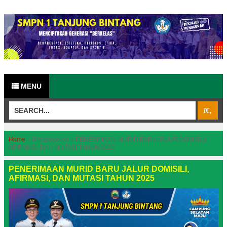
MENU
Home
»
Uncategories
»
PENERIMAAN MURID BARU JALUR DOMISILI,
AFIRMASI, DAN MUTASI TAHUN 2025
PENERIMAAN MURID BARU JALUR DOMISILI,
AFIRMASI, DAN MUTASI TAHUN 2025