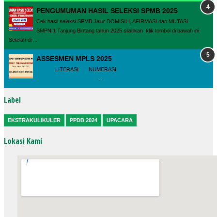
PENGUMUMAN HASIL SELEKSI SPMB 2025
Cek hasil seleksi SPMB Jalur DOMISILI, AFIRMASI dan MUTASI
SMPN 1 Tanjung Bintang tahun 2025 silahkan klik tombol di bawah ini
Setelah di ...
ASSESMEN MPLS 2025
LITERASI NUMERASI
...
Label
EKSTRAKULIKULER
PPDB 2024
UPACARA
Lokasi Kami