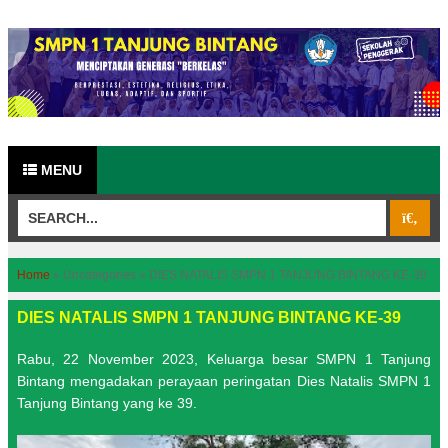
MENU
Home
»
Uncategories
»
DIES NATALIS SMPN 1 TANJUNG BINTANG KE-39
DIES NATALIS SMPN 1 TANJUNG BINTANG KE-39
Rabu, 22 November 2023, Keluarga besar SMPN 1 Tanjung
Bintang mengadakan perayaan peringatan Dies Natalis SMPN 1
Tanjung Bintang yang ke 39.